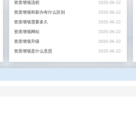
资质增项流程
2025-06-22
资质增项和新办有什么区别
2025-06-22
资质增项需要多久
2025-06-22
资质增项网站
2025-06-22
资质增项升级
2025-06-22
资质增项是什么意思
2025-06-22