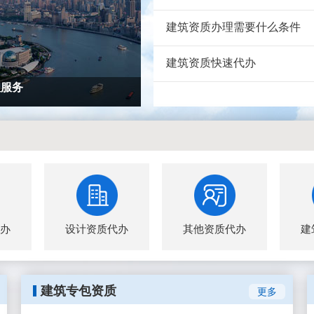
建筑资质办理需要什么条件
建筑资质快速代办
理服务
办
设计资质代办
其他资质代办
建
建筑专包资质
更多