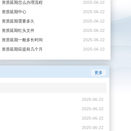
资质延期怎么办理流程
2025-06-22
资质延期中心
2025-06-22
资质延期需要多久
2025-06-22
资质延期红头文件
2025-06-22
资质延期一般多长时间
2025-06-22
资质延期应提前几个月
2025-06-22
更多
2025-06-22
2025-06-22
2025-06-22
2025-06-22